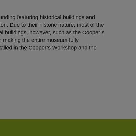
esucher auf dieser
nding featuring historical buildings and
n. Due to their historic nature, most of the
wie z.B. Google Maps
ual buildings, however, such as the Cooper’s
 making the entire museum fully
nstalled in the Cooper’s Workshop and the