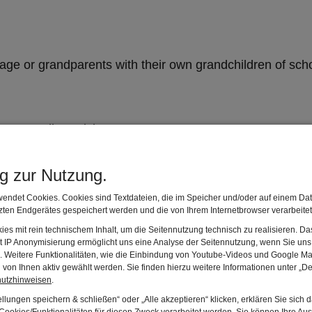
l age or grandparents with their own grandchildren of sch
seum Railway ticket
ng zur Nutzung.
endet Cookies. Cookies sind Textdateien, die im Speicher und/oder auf einem Dat
ten Endgerätes gespeichert werden und die von Ihrem Internetbrowser verarbeite
es mit rein technischem Inhalt, um die Seitennutzung technisch zu realisieren. 
t IP Anonymisierung ermöglicht uns eine Analyse der Seitennutzung, wenn Sie uns 
s.
en. Weitere Funktionalitäten, wie die Einbindung von Youtube-Videos und Google Ma
von Ihnen aktiv gewählt werden. Sie finden hierzu weitere Informationen unter „De
hutzhinweisen
.
y ticket full price paying adults will be granted a 
llungen speichern & schließen“ oder „Alle akzeptieren“ klicken, erklären Sie sich 