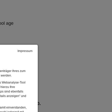
ool age
Impressum
enträger Ihres zum
t werden.
Das Webanalyse-Tool
hierzu Ihre
ps sind ebenfalls
tails anzeigen“ und
discount of € 1.00.
damit einverstanden,