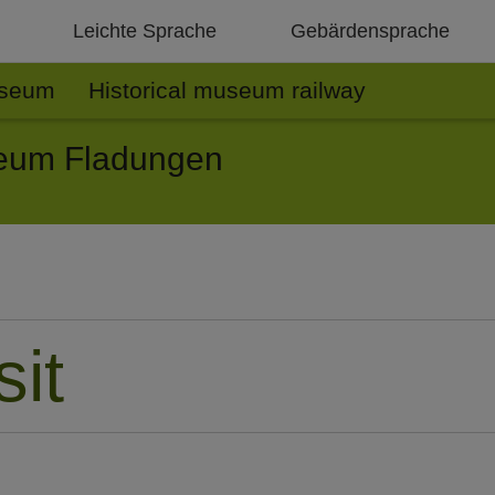
Leichte Sprache
Gebärdensprache
seum
Historical museum railway
seum Fladungen
sit