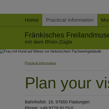
Home
Practical information
Mu
Fränkisches Freilandmu
mit dem Rhön-Zügle
Zurück
Practical information
Plan your vi
Bahnhofstr. 19, 97650 Fladungen
Phone: +49 9778 9123-0