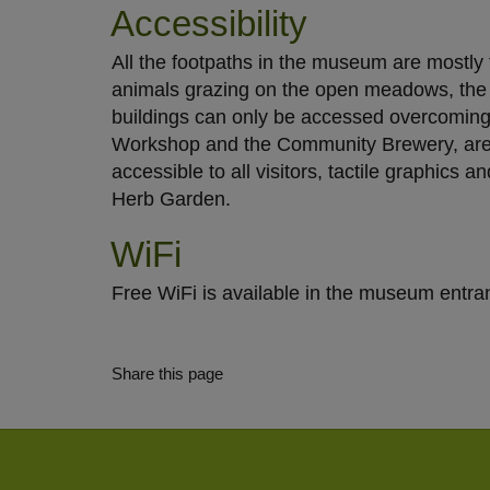
Datenschutzmodus. D
Accessibility
Website speichert, 
All the footpaths in the museum are mostly f
Eingebundene
animals grazing on the open meadows, the mu
Optional sind exter
buildings can only be accessed overcoming s
sein oder auch Anw
Workshop and the Community Brewery, are a
accessible to all visitors, tactile graphics
Herb Garden.
WiFi
Free WiFi is available in the museum entra
Share this page