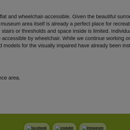
ieser Modus bewirkt laut YouTube, dass YouTube keine Informationen über die B
bevor diese sich das Video ansehen.
lat and wheelchair-accessible. Given the beautiful surrou
 Inhalte
seum area itself is already a perfect place for recreatio
ne Inhalte auf den Seiten dieser Website eingebunden. Das können Kartendienste 
tairs or thresholds and space inside is limited. Individ
endungen einer externen Website.
ccessible by wheelchair. While we continue working on
 and models for the visually impaired have already been i
nce area.