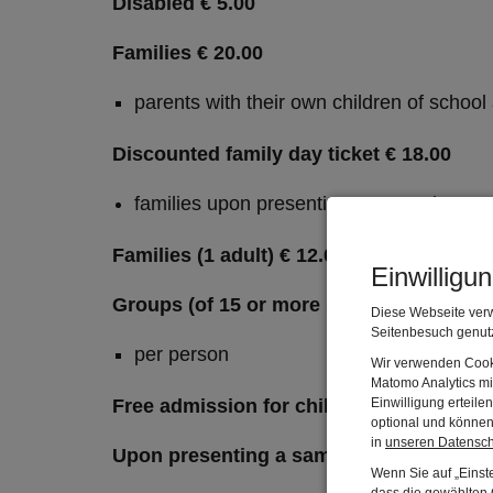
Disabled € 5.00
Families € 20
.00
parents with their own children of schoo
Discounted family day ticket € 18.00
families upon presenting a same-day Mu
Families (1 adult) € 12.00
Einwilligu
Groups (of 15 or more people) € 7.00
Diese Webseite verw
Seitenbesuch genutz
per person
Wir verwenden Cooki
Matomo Analytics mi
Free admission for children under 6 year
Einwilligung erteil
optional und können 
in
unseren Datensc
Upon presenting a same-day Museum Railwa
Wenn Sie auf „Einste