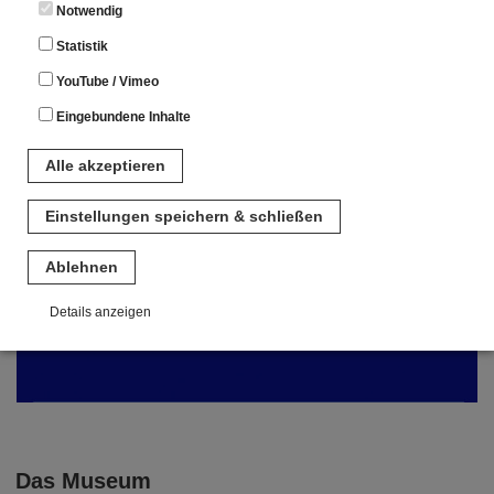
Notwendig
Statistik
YouTube / Vimeo
Eingebundene Inhalte
Alle akzeptieren
Einstellungen speichern & schließen
Ablehnen
Details anzeigen
Notwendig
Diese Cookies sind für den Betrieb der Seite unbedingt notwendig.
Hierbei werden keinerlei personenbezogenen Daten gespeichert.
Lediglich eine anonyme Session-ID wird hinterlegt.
Statistik
Das Museum