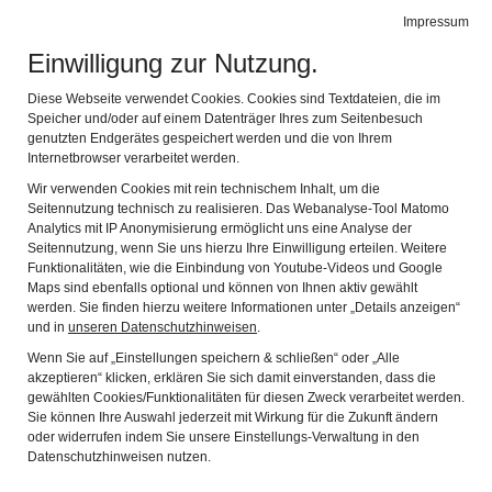
Leichte Sprache
Gebärdensprache
Impressum
Einwilligung zur Nutzung.
Fränkisches Freilandmuseum Fladungen
Navig
mit dem Rhön-Zügle
Diese Webseite verwendet Cookies. Cookies sind Textdateien, die im
Speicher und/oder auf einem Datenträger Ihres zum Seitenbesuch
genutzten Endgerätes gespeichert werden und die von Ihrem
Internetbrowser verarbeitet werden.
Das Fränkische
Wir verwenden Cookies mit rein technischem Inhalt, um die
Seitennutzung technisch zu realisieren. Das Webanalyse-Tool Matomo
Freiland-Museum
Analytics mit IP Anonymisierung ermöglicht uns eine Analyse der
Seitennutzung, wenn Sie uns hierzu Ihre Einwilligung erteilen. Weitere
Fladungen
Funktionalitäten, wie die Einbindung von Youtube-Videos und Google
Maps sind ebenfalls optional und können von Ihnen aktiv gewählt
werden. Sie finden hierzu weitere Informationen unter „Details anzeigen“
und in
unseren Datenschutzhinweisen
.
Wenn Sie auf „Einstellungen speichern & schließen“ oder „Alle
akzeptieren“ klicken, erklären Sie sich damit einverstanden, dass die
Infos in Leichter Sprache
gewählten Cookies/Funktionalitäten für diesen Zweck verarbeitet werden.
Sie können Ihre Auswahl jederzeit mit Wirkung für die Zukunft ändern
oder widerrufen indem Sie unsere Einstellungs-Verwaltung in den
Datenschutzhinweisen nutzen.