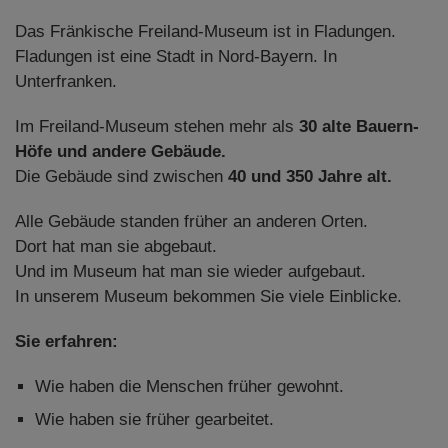
Diese Website nutzt Matomo Analytics für die Auswertung der
Seitenaufrufe als Statistik. Die hierdurch gespeicherten Daten werden
Das Fränkische Freiland-Museum ist in Fladungen.
ausschließlich auf unseren eigenen Servern gespeichert. Eine
Fladungen ist eine Stadt in Nord-Bayern. In
Übertragung an Dritte erfolgt nicht. Wir verwenden die Funktion
AnonymizeIP zur Anonymisierung Ihrer IP-Adresse, so dass diese gekürzt
Unterfranken.
wird und nicht mehr Ihrem Besuch auf unserer Internetseite zugeordnet
werden kann.
Im Freiland-Museum stehen mehr als
30 alte Bauern-
YouTube / Vimeo
Höfe und andere Gebäude.
Die Gebäude sind zwischen
40 und 350 Jahre alt.
Videos werden über die Plattformen YouTube oder Vimeo eingebunden.
Wir nutzen YouTube im erweiterten Datenschutzmodus. Dieser Modus
bewirkt laut YouTube, dass YouTube keine Informationen über die
Alle Gebäude standen früher an anderen Orten.
Besucher auf dieser Website speichert, bevor diese sich das Video
Dort hat man sie abgebaut.
ansehen.
Und im Museum hat man sie wieder aufgebaut.
Eingebundene Inhalte
In unserem Museum bekommen Sie viele Einblicke.
Optional sind externe Inhalte auf den Seiten dieser Website
eingebunden. Das können Kartendienste wie z.B. Google Maps sein
Sie erfahren:
oder auch Anwendungen einer externen Website.
Wie haben die Menschen früher gewohnt.
Wie haben sie früher gearbeitet.