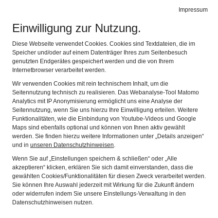
Leichte Sprache
Gebärdensprache
Impressum
Einwilligung zur Nutzung.
Fränkisches Freilandmuseum Fladungen
Navig
mit dem Rhön-Zügle
Diese Webseite verwendet Cookies. Cookies sind Textdateien, die im
Speicher und/oder auf einem Datenträger Ihres zum Seitenbesuch
genutzten Endgerätes gespeichert werden und die von Ihrem
Internetbrowser verarbeitet werden.
Wir verwenden Cookies mit rein technischem Inhalt, um die
Seitennutzung technisch zu realisieren. Das Webanalyse-Tool Matomo
Analytics mit IP Anonymisierung ermöglicht uns eine Analyse der
Seitennutzung, wenn Sie uns hierzu Ihre Einwilligung erteilen. Weitere
Funktionalitäten, wie die Einbindung von Youtube-Videos und Google
Maps sind ebenfalls optional und können von Ihnen aktiv gewählt
werden. Sie finden hierzu weitere Informationen unter „Details anzeigen“
und in
unseren Datenschutzhinweisen
.
Wenn Sie auf „Einstellungen speichern & schließen“ oder „Alle
akzeptieren“ klicken, erklären Sie sich damit einverstanden, dass die
gewählten Cookies/Funktionalitäten für diesen Zweck verarbeitet werden.
Sie können Ihre Auswahl jederzeit mit Wirkung für die Zukunft ändern
oder widerrufen indem Sie unsere Einstellungs-Verwaltung in den
Fränkisches Freilandmuseum
Datenschutzhinweisen nutzen.