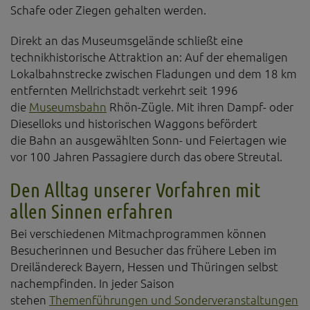
Diese Website nutzt Matomo Analytics für die Auswertung der
Schafe oder Ziegen gehalten werden.
Seitenaufrufe als Statistik. Die hierdurch gespeicherten Daten werden
ausschließlich auf unseren eigenen Servern gespeichert. Eine
Direkt an das Museumsgelände schließt eine
Übertragung an Dritte erfolgt nicht. Wir verwenden die Funktion
AnonymizeIP zur Anonymisierung Ihrer IP-Adresse, so dass diese gekürzt
technikhistorische Attraktion an: Auf der ehemaligen
wird und nicht mehr Ihrem Besuch auf unserer Internetseite zugeordnet
Lokalbahnstrecke zwischen Fladungen und dem 18 km
werden kann.
entfernten Mellrichstadt verkehrt seit 1996
YouTube / Vimeo
die
Museumsbahn
Rhön-Zügle. Mit ihren Dampf- oder
Dieselloks und historischen Waggons befördert
Videos werden über die Plattformen YouTube oder Vimeo eingebunden.
Wir nutzen YouTube im erweiterten Datenschutzmodus. Dieser Modus
die Bahn an ausgewählten Sonn- und Feiertagen wie
bewirkt laut YouTube, dass YouTube keine Informationen über die
vor 100 Jahren Passagiere durch das obere Streutal.
Besucher auf dieser Website speichert, bevor diese sich das Video
ansehen.
Den Alltag unserer Vorfahren mit
Eingebundene Inhalte
allen Sinnen erfahren
Optional sind externe Inhalte auf den Seiten dieser Website
Bei verschiedenen Mitmachprogrammen können
eingebunden. Das können Kartendienste wie z.B. Google Maps sein
oder auch Anwendungen einer externen Website.
Besucherinnen und Besucher das frühere Leben im
Dreiländereck Bayern, Hessen und Thüringen selbst
nachempfinden. In jeder Saison
stehen
Themenführungen und Sonderveranstaltungen