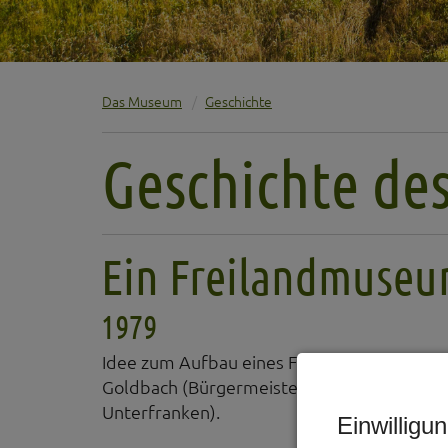
Das Museum
Geschichte
Geschichte d
Ein Freilandmuseu
1979
Idee zum Aufbau eines Freilandmuseums in
Goldbach (Bürgermeister Fladungen), Dr. Fr
Unterfranken).
Einwilligu