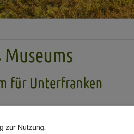
es Museums
m für Unterfranken
 Unterfranken. Drei Kommunalpolitiker verfolgen die P
itz Steigerwald (Landrat Rhön-Grabfeld) und Dr. Franz G
ng zur Nutzung.