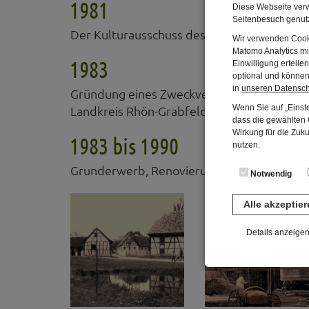
1981
Diese Webseite verw
Seitenbesuch genutz
Der Kulturausschuss des Bezirk Unterfrank
Wir verwenden Cooki
Matomo Analytics mi
1983
Einwilligung erteil
optional und können 
in
unseren Datensc
Gründung eines Zweckverbands als Träger 
Wenn Sie auf „Einste
Landkreis Rhön-Grabfeld und die Stadt Fl
dass die gewählten C
Wirkung für die Zuk
1983 bis 1990
nutzen.
Grunderwerb, Renovierung der Reßmühle, 
Notwendig
Alle akzeptie
Details anzeige
Notwendig
Diese Cookies sind 
gespeichert. Ledigli