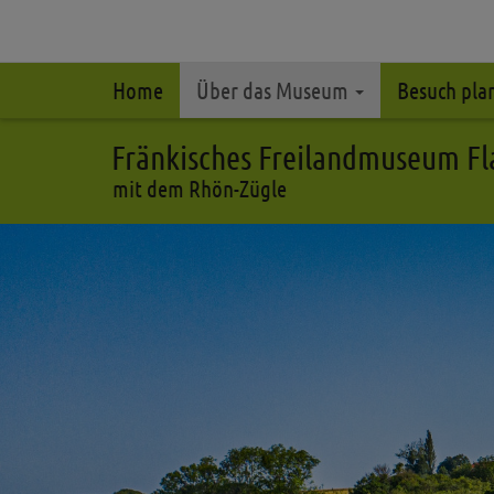
Home
Über das Museum
Besuch pl
Fränkisches Freilandmuseum F
mit dem Rhön-Zügle