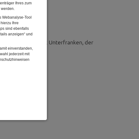
enträger Ihres zum
t werden.
dungen.
Das Webanalyse-Tool
hierzu Ihre
ps sind ebenfalls
tails anzeigen“ und
 werden der Bezirk Unterfranken, der
damit einverstanden,
wahl jederzeit mit
enschutzhinweisen
enbezogenen Daten