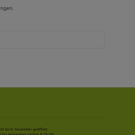
ungen.
26 bis 8. November geöffnet
i bis September: täglich 9-18 Uhr