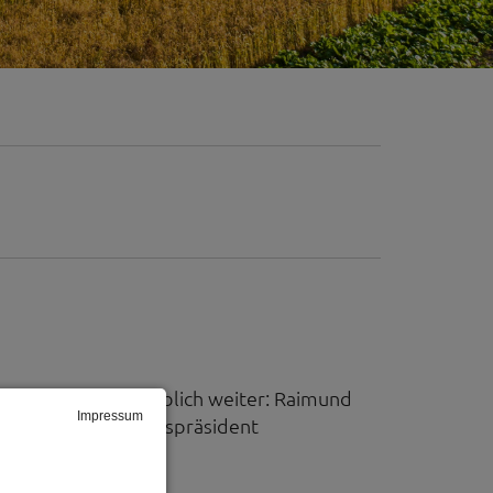
läne damals maßgeblich weiter: Raimund
Impressum
erstner (Bezirkstagspräsident