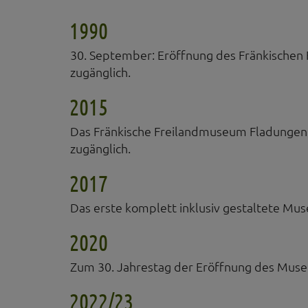
Statistik
1990
Diese Website nutzt 
werden ausschließli
30. September: Eröffnung des Fränkische
die Funktion Anonym
auf unserer Interne
zugänglich.
YouTube / Vi
2015
Videos werden über
Datenschutzmodus. D
Das Fränkische Freilandmuseum Fladungen 
Website speichert, 
zugänglich.
Eingebundene
2017
Optional sind exter
sein oder auch Anw
Das erste komplett inklusiv gestaltete M
2020
Zum 30. Jahrestag der Eröffnung des Mus
2022/23