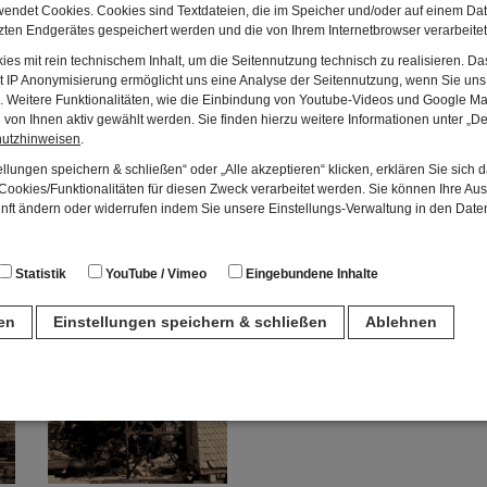
endet Cookies. Cookies sind Textdateien, die im Speicher und/oder auf einem Dat
ten Endgerätes gespeichert werden und die von Ihrem Internetbrowser verarbeite
en beschließt den Aufbau eines Freilandmuseums in Fla
es mit rein technischem Inhalt, um die Seitennutzung technisch zu realisieren. 
t IP Anonymisierung ermöglicht uns eine Analyse der Seitennutzung, wenn Sie uns 
en. Weitere Funktionalitäten, wie die Einbindung von Youtube-Videos und Google Ma
von Ihnen aktiv gewählt werden. Sie finden hierzu weitere Informationen unter „De
hutzhinweisen
.
des Fränkischen Freilandmuseums Fladungen. Mitglieder
llungen speichern & schließen“ oder „Alle akzeptieren“ klicken, erklären Sie sich 
adungen
ookies/Funktionalitäten für diesen Zweck verarbeitet werden. Sie können Ihre Aus
unft ändern oder widerrufen indem Sie unsere Einstellungs-Verwaltung in den Dat
Wiederaufbau weiterer historischer Gebäude
Statistik
YouTube / Vimeo
Eingebundene Inhalte
ren
Einstellungen speichern & schließen
Ablehnen
n
für den Betrieb der Seite unbedingt notwendig. Hierbei werden keinerlei person
ch eine anonyme Session-ID wird hinterlegt.