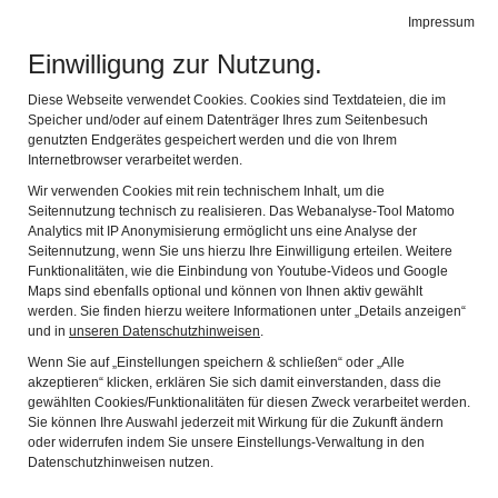
Leichte Sprache
Gebärdensprache
Impressum
Einwilligung zur Nutzung.
Fränkisches Freilandmuseum Fladungen
Navig
mit dem Rhön-Zügle
Diese Webseite verwendet Cookies. Cookies sind Textdateien, die im
Speicher und/oder auf einem Datenträger Ihres zum Seitenbesuch
genutzten Endgerätes gespeichert werden und die von Ihrem
Internetbrowser verarbeitet werden.
Wir verwenden Cookies mit rein technischem Inhalt, um die
Seitennutzung technisch zu realisieren. Das Webanalyse-Tool Matomo
Analytics mit IP Anonymisierung ermöglicht uns eine Analyse der
Seitennutzung, wenn Sie uns hierzu Ihre Einwilligung erteilen. Weitere
Funktionalitäten, wie die Einbindung von Youtube-Videos und Google
Maps sind ebenfalls optional und können von Ihnen aktiv gewählt
werden. Sie finden hierzu weitere Informationen unter „Details anzeigen“
und in
unseren Datenschutzhinweisen
.
Wenn Sie auf „Einstellungen speichern & schließen“ oder „Alle
akzeptieren“ klicken, erklären Sie sich damit einverstanden, dass die
Veranstaltungen 2026
gewählten Cookies/Funktionalitäten für diesen Zweck verarbeitet werden.
Sie können Ihre Auswahl jederzeit mit Wirkung für die Zukunft ändern
oder widerrufen indem Sie unsere Einstellungs-Verwaltung in den
Datenschutzhinweisen nutzen.
Erleben Sie das Fränkische Freilandmuseum Fladungen