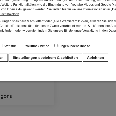
t IP Anonymisierung ermöglicht uns eine Analyse der Seitennutzung, wenn Sie uns 
en. Weitere Funktionalitäten, wie die Einbindung von Youtube-Videos und Google Ma
von Ihnen aktiv gewählt werden. Sie finden hierzu weitere Informationen unter „De
hutzhinweisen
.
nze Reihe unterschiedlicher Lokomotiven und Waggons z
llungen speichern & schließen“ oder „Alle akzeptieren“ klicken, erklären Sie sich 
ookies/Funktionalitäten für diesen Zweck verarbeitet werden. Sie können Ihre Aus
unft ändern oder widerrufen indem Sie unsere Einstellungs-Verwaltung in den Dat
Statistik
YouTube / Vimeo
Eingebundene Inhalte
ren
Einstellungen speichern & schließen
Ablehnen
n
für den Betrieb der Seite unbedingt notwendig. Hierbei werden keinerlei person
ch eine anonyme Session-ID wird hinterlegt.
gons
Matomo Analytics für die Auswertung der Seitenaufrufe als Statistik. Die hierdurch
ch auf unseren eigenen Servern gespeichert. Eine Übertragung an Dritte erfolgt ni