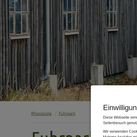
Einwilligu
Rhönzügle
Fuhrpark
Diese Webseite verw
Seitenbesuch genutz
Wir verwenden Cooki