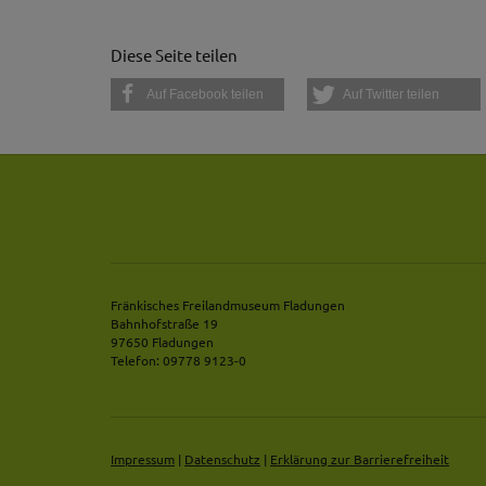
die Funktion Anonym
auf unserer Interne
Diese Seite teilen
YouTube / Vi
Auf Facebook teilen
Auf Twitter teilen
Videos werden über
Datenschutzmodus. D
Website speichert, 
Eingebundene
Optional sind exter
sein oder auch Anw
Fränkisches Freilandmuseum Fladungen
Bahnhofstraße 19
97650 Fladungen
Telefon: 09778 9123-0
Impressum
|
Datenschutz
|
Erklärung zur Barrierefreiheit