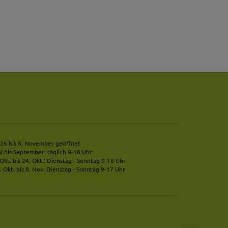
 mehr Ihrem Besuch
erten
esucher auf dieser
wie z.B. Google Maps
26 bis 8. November geöffnet
i bis September: täglich 9-18 Uhr
 Okt. bis 24. Okt.: Dienstag - Sonntag 9-18 Uhr
. Okt. bis 8. Nov: Dienstag - Sonntag 9-17 Uhr