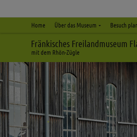
Home
Über das Museum
Besuch pl
Fränkisches Freilandmuseum F
mit dem Rhön-Zügle
Zurück