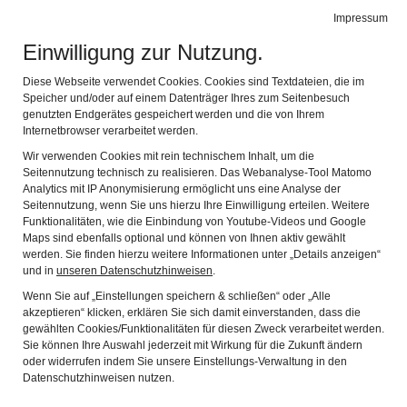
Leichte Sprache
Gebärdensprache
Impressum
Einwilligung zur Nutzung.
Fränkisches Freilandmuseum Fladungen
Navig
mit dem Rhön-Zügle
Diese Webseite verwendet Cookies. Cookies sind Textdateien, die im
Speicher und/oder auf einem Datenträger Ihres zum Seitenbesuch
Zurück
Wei
genutzten Endgerätes gespeichert werden und die von Ihrem
Internetbrowser verarbeitet werden.
Wir verwenden Cookies mit rein technischem Inhalt, um die
Seitennutzung technisch zu realisieren. Das Webanalyse-Tool Matomo
Analytics mit IP Anonymisierung ermöglicht uns eine Analyse der
Seitennutzung, wenn Sie uns hierzu Ihre Einwilligung erteilen. Weitere
Funktionalitäten, wie die Einbindung von Youtube-Videos und Google
Maps sind ebenfalls optional und können von Ihnen aktiv gewählt
werden. Sie finden hierzu weitere Informationen unter „Details anzeigen“
und in
unseren Datenschutzhinweisen
.
Wenn Sie auf „Einstellungen speichern & schließen“ oder „Alle
akzeptieren“ klicken, erklären Sie sich damit einverstanden, dass die
Lokomotiven
gewählten Cookies/Funktionalitäten für diesen Zweck verarbeitet werden.
Sie können Ihre Auswahl jederzeit mit Wirkung für die Zukunft ändern
oder widerrufen indem Sie unsere Einstellungs-Verwaltung in den
Datenschutzhinweisen nutzen.