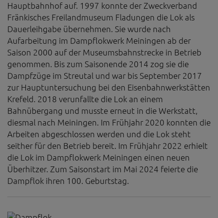
Diese Website nutzt Matomo Analytics für die Auswertung der
Hauptbahnhof auf. 1997 konnte der Zweckverband
Seitenaufrufe als Statistik. Die hierdurch gespeicherten Daten werden
Fränkisches Freilandmuseum Fladungen die Lok als
ausschließlich auf unseren eigenen Servern gespeichert. Eine
Dauerleihgabe übernehmen. Sie wurde nach
Übertragung an Dritte erfolgt nicht. Wir verwenden die Funktion
AnonymizeIP zur Anonymisierung Ihrer IP-Adresse, so dass diese gekürzt
Aufarbeitung im Dampflokwerk Meiningen ab der
wird und nicht mehr Ihrem Besuch auf unserer Internetseite zugeordnet
Saison 2000 auf der Museumsbahnstrecke in Betrieb
werden kann.
genommen. Bis zum Saisonende 2014 zog sie die
YouTube / Vimeo
Dampfzüge im Streutal und war bis September 2017
zur Hauptuntersuchung bei den Eisenbahnwerkstätten
Videos werden über die Plattformen YouTube oder Vimeo eingebunden.
Wir nutzen YouTube im erweiterten Datenschutzmodus. Dieser Modus
Krefeld. 2018 verunfallte die Lok an einem
bewirkt laut YouTube, dass YouTube keine Informationen über die
Bahnübergang und musste erneut in die Werkstatt,
Besucher auf dieser Website speichert, bevor diese sich das Video
diesmal nach Meiningen. Im Frühjahr 2020 konnten die
ansehen.
Arbeiten abgeschlossen werden und die Lok steht
Eingebundene Inhalte
seither für den Betrieb bereit. Im Frühjahr 2022 erhielt
Optional sind externe Inhalte auf den Seiten dieser Website
die Lok im Dampflokwerk Meiningen einen neuen
eingebunden. Das können Kartendienste wie z.B. Google Maps sein
Überhitzer. Zum Saisonstart im Mai 2024 feierte die
oder auch Anwendungen einer externen Website.
Dampflok ihren 100. Geburtstag.