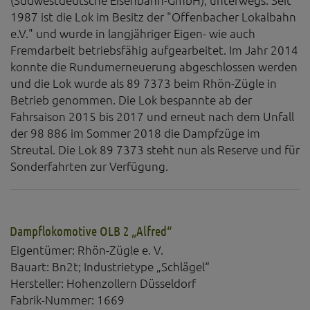
(Südwestdeutsche Eisenbahn-GmbH), unterwegs. Seit
1987 ist die Lok im Besitz der "Offenbacher Lokalbahn
e.V." und wurde in langjähriger Eigen- wie auch
Fremdarbeit betriebsfähig aufgearbeitet. Im Jahr 2014
konnte die Rundumerneuerung abgeschlossen werden
und die Lok wurde als 89 7373 beim Rhön-Zügle in
Betrieb genommen. Die Lok bespannte ab der
Fahrsaison 2015 bis 2017 und erneut nach dem Unfall
der 98 886 im Sommer 2018 die Dampfzüge im
Streutal. Die Lok 89 7373 steht nun als Reserve und für
Sonderfahrten zur Verfügung.
Dampflokomotive OLB 2 „Alfred“
Eigentümer: Rhön-Zügle e. V.
Bauart: Bn2t; Industrietype „Schlägel“
Hersteller: Hohenzollern Düsseldorf
Fabrik-Nummer: 1669