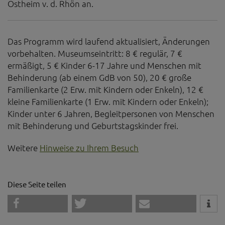
Ostheim v. d. Rhön an.
Diese Website nutzt Matomo Analytics für die Auswertung der
Seitenaufrufe als Statistik. Die hierdurch gespeicherten Daten werden
ausschließlich auf unseren eigenen Servern gespeichert. Eine
Übertragung an Dritte erfolgt nicht. Wir verwenden die Funktion
AnonymizeIP zur Anonymisierung Ihrer IP-Adresse, so dass diese gekürzt
Das Programm wird laufend aktualisiert, Änderungen
wird und nicht mehr Ihrem Besuch auf unserer Internetseite zugeordnet
vorbehalten. Museumseintritt: 8 € regulär, 7 €
werden kann.
ermäßigt, 5 € Kinder 6-17 Jahre und Menschen mit
YouTube / Vimeo
Behinderung (ab einem GdB von 50), 20 € große
Familienkarte (2 Erw. mit Kindern oder Enkeln), 12 €
Videos werden über die Plattformen YouTube oder Vimeo eingebunden.
Wir nutzen YouTube im erweiterten Datenschutzmodus. Dieser Modus
kleine Familienkarte (1 Erw. mit Kindern oder Enkeln);
bewirkt laut YouTube, dass YouTube keine Informationen über die
Kinder unter 6 Jahren, Begleitpersonen von Menschen
Besucher auf dieser Website speichert, bevor diese sich das Video
mit Behinderung und Geburtstagskinder frei.
ansehen.
Eingebundene Inhalte
Weitere
Hinweise zu Ihrem Besuch
Optional sind externe Inhalte auf den Seiten dieser Website
eingebunden. Das können Kartendienste wie z.B. Google Maps sein
oder auch Anwendungen einer externen Website.
Diese Seite teilen