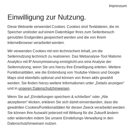
Leichte Sprache
Gebärdensprache
Impressum
Einwilligung zur Nutzung.
Fränkisches Freilandmuseum Fladungen
Navig
mit dem Rhön-Zügle
Diese Webseite verwendet Cookies. Cookies sind Textdateien, die im
Speicher und/oder auf einem Datenträger Ihres zum Seitenbesuch
Zurück
Wei
genutzten Endgerätes gespeichert werden und die von Ihrem
Internetbrowser verarbeitet werden.
Wir verwenden Cookies mit rein technischem Inhalt, um die
Seitennutzung technisch zu realisieren. Das Webanalyse-Tool Matomo
Analytics mit IP Anonymisierung ermöglicht uns eine Analyse der
Seitennutzung, wenn Sie uns hierzu Ihre Einwilligung erteilen. Weitere
Funktionalitäten, wie die Einbindung von Youtube-Videos und Google
Maps sind ebenfalls optional und können von Ihnen aktiv gewählt
werden. Sie finden hierzu weitere Informationen unter „Details anzeigen“
und in
unseren Datenschutzhinweisen
.
Wenn Sie auf „Einstellungen speichern & schließen“ oder „Alle
akzeptieren“ klicken, erklären Sie sich damit einverstanden, dass die
Honigmarkt - Alles rund um
gewählten Cookies/Funktionalitäten für diesen Zweck verarbeitet werden.
Sie können Ihre Auswahl jederzeit mit Wirkung für die Zukunft ändern
die Biene
oder widerrufen indem Sie unsere Einstellungs-Verwaltung in den
Datenschutzhinweisen nutzen.